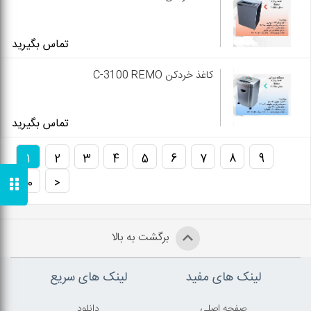
تماس بگیرید
کاغذ خردکن C-3100 REMO
تماس بگیرید
1
2
3
4
5
6
7
8
9
10
<
برگشت به بالا
لینک های مفید
لینک های سریع
صفحه اصلي
دانلود