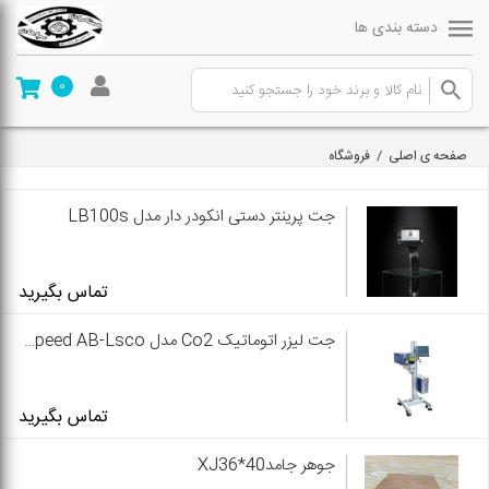
دسته بندی ها
0
صفحه ی اصلی
/
فروشگاه
جت پرینتر دستی انکودر دار مدل LB100s
تماس بگیرید
جت لیزر اتوماتیک Co2 مدل High Speed AB-Lsco
تماس بگیرید
جوهر جامدXJ36*40