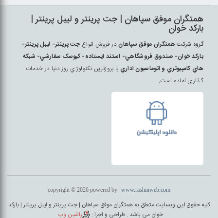
همتگران موفق سپاهان | جت پرينتر و ليبل پرينتر |
بارکد خوان
گروه شرکت
همتگران موفق سپاهان
در فروش انواع
جت پرينتر- ليبل پرينتر-
بارکد خوان- صندوق فروشگاهي- استند ايستاده- کيوسک سفارشي- شبکه
هاي کامپيوتري و اتوماسيون اداري
با بروزترين تکنولوژي روز دنيا در خدمات
گذاري آماده است.
copyright © 2026 powered by
www.rashinweb.com
کلیه حقوق این وبسایت متعلق به همتگران موفق سپاهان | جت پرينتر و ليبل پرينتر | بارکد
خوان می باشد . طراحی و اجرا :
راشین وب