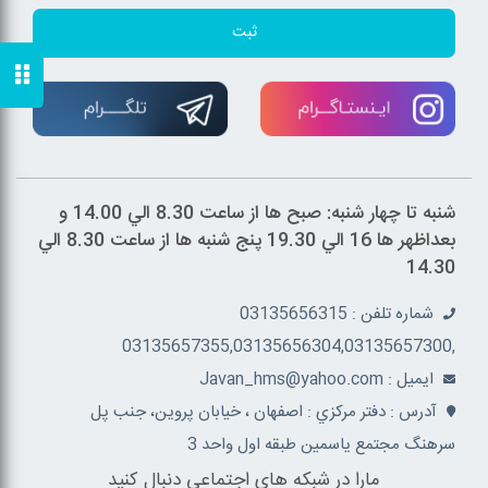
ثبت
شنبه تا چهار شنبه: صبح ها از ساعت 8.30 الي 14.00 و
بعداظهر ها 16 الي 19.30 پنج شنبه ها از ساعت 8.30 الي
14.30
شماره تلفن : 03135656315
,03135657355,03135656304,03135657300
ايميل : Javan_hms@yahoo.com
آدرس : دفتر مرکزي : اصفهان ، خيابان پروين، جنب پل
سرهنگ مجتمع ياسمين طبقه اول واحد 3
مارا در شبکه های اجتماعی دنبال کنید