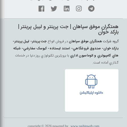
همتگران موفق سپاهان | جت پرينتر و ليبل پرينتر |
بارکد خوان
گروه شرکت
همتگران موفق سپاهان
در فروش انواع
جت پرينتر- ليبل پرينتر-
بارکد خوان- صندوق فروشگاهي- استند ايستاده- کيوسک سفارشي- شبکه
هاي کامپيوتري و اتوماسيون اداري
با بروزترين تکنولوژي روز دنيا در خدمات
گذاري آماده است.
copyright © 2026 powered by
www.rashinweb.com