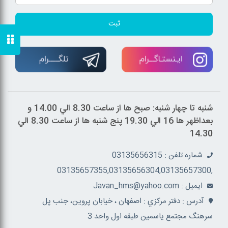
ثبت
شنبه تا چهار شنبه: صبح ها از ساعت 8.30 الي 14.00 و
بعداظهر ها 16 الي 19.30 پنج شنبه ها از ساعت 8.30 الي
14.30
شماره تلفن : 03135656315
,03135657355,03135656304,03135657300
ايميل : Javan_hms@yahoo.com
آدرس : دفتر مرکزي : اصفهان ، خيابان پروين، جنب پل
سرهنگ مجتمع ياسمين طبقه اول واحد 3