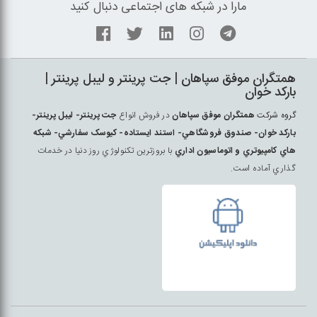
مارا در شبکه های اجتماعی دنبال کنید
همتگران موفق سپاهان | جت پرينتر و ليبل پرينتر |
بارکد خوان
گروه شرکت
همتگران موفق سپاهان
در فروش انواع
جت پرينتر- ليبل پرينتر-
بارکد خوان- صندوق فروشگاهي- استند ايستاده- کيوسک سفارشي- شبکه
هاي کامپيوتري و اتوماسيون اداري
با بروزترين تکنولوژي روز دنيا در خدمات
گذاري آماده است.