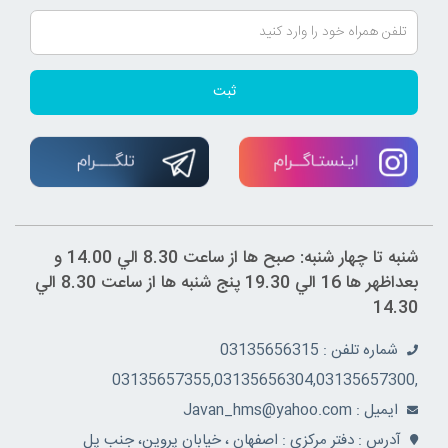
ثبت
شنبه تا چهار شنبه: صبح ها از ساعت 8.30 الي 14.00 و
بعداظهر ها 16 الي 19.30 پنج شنبه ها از ساعت 8.30 الي
14.30
شماره تلفن : 03135656315
,03135657355,03135656304,03135657300
ايميل : Javan_hms@yahoo.com
آدرس : دفتر مرکزي : اصفهان ، خيابان پروين، جنب پل