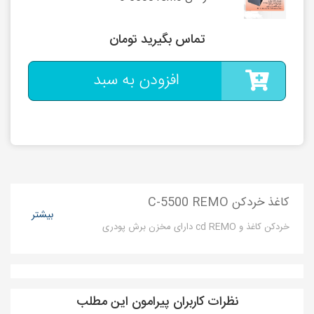
تماس بگیرید تومان
افزودن به سبد
کاغذ خردکن C-5500 REMO
بیشتر
خردکن کاغذ و cd REMO دارای مخزن برش پودری
نظرات کاربران پیرامون این مطلب