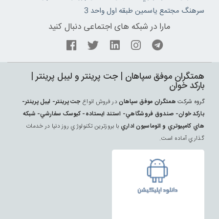
سرهنگ مجتمع ياسمين طبقه اول واحد 3
مارا در شبکه های اجتماعی دنبال کنید
همتگران موفق سپاهان | جت پرينتر و ليبل پرينتر |
بارکد خوان
گروه شرکت
همتگران موفق سپاهان
در فروش انواع
جت پرينتر- ليبل پرينتر-
بارکد خوان- صندوق فروشگاهي- استند ايستاده- کيوسک سفارشي- شبکه
هاي کامپيوتري و اتوماسيون اداري
با بروزترين تکنولوژي روز دنيا در خدمات
گذاري آماده است.