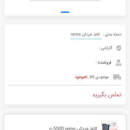
دسته بندی :
کاغذ خردکن remo
گارانتی :
فروشنده :
موجودی کالا :
ناموجود
تماس بگیرید
کاغذ خردکن c-5500 remo