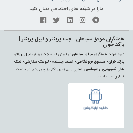
مارا در شبکه های اجتماعی دنبال کنید
همتگران موفق سپاهان | جت پرينتر و ليبل پرينتر |
بارکد خوان
گروه شرکت
همتگران موفق سپاهان
در فروش انواع
جت پرينتر- ليبل پرينتر-
بارکد خوان- صندوق فروشگاهي- استند ايستاده- کيوسک سفارشي- شبکه
هاي کامپيوتري و اتوماسيون اداري
با بروزترين تکنولوژي روز دنيا در خدمات
گذاري آماده است.