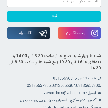
ثبت
شنبه تا چهار شنبه: صبح ها از ساعت 8.30 الي 14.00 و
بعداظهر ها 16 الي 19.30 پنج شنبه ها از ساعت 8.30 الي
14.30
شماره تلفن : 03135656315
,03135657355,03135656304,03135657300
ايميل : Javan_hms@yahoo.com
آدرس : دفتر مرکزي : اصفهان ، خيابان پروين، جنب پل
سرهنگ مجتمع ياسمين طبقه اول واحد 3