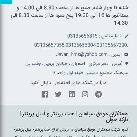
شنبه تا چهار شنبه: صبح ها از ساعت 8.30 الي 14.00 و
بعداظهر ها 16 الي 19.30 پنج شنبه ها از ساعت 8.30 الي
14.30
شماره تلفن : 03135656315
,03135657355,03135656304,03135657300
ايميل : Javan_hms@yahoo.com
آدرس : دفتر مرکزي : اصفهان ، خيابان پروين، جنب پل
سرهنگ مجتمع ياسمين طبقه اول واحد 3
مارا در شبکه های اجتماعی دنبال کنید
همتگران موفق سپاهان | جت پرينتر و ليبل پرينتر |
بارکد خوان
گروه شرکت
همتگران موفق سپاهان
در فروش انواع
جت پرينتر- ليبل پرينتر-