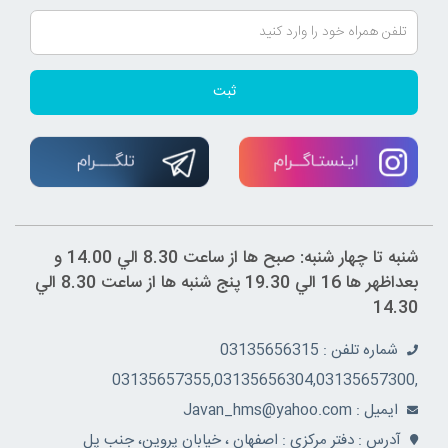
ثبت
شنبه تا چهار شنبه: صبح ها از ساعت 8.30 الي 14.00 و
بعداظهر ها 16 الي 19.30 پنج شنبه ها از ساعت 8.30 الي
14.30
شماره تلفن : 03135656315
,03135657355,03135656304,03135657300
ايميل : Javan_hms@yahoo.com
آدرس : دفتر مرکزي : اصفهان ، خيابان پروين، جنب پل