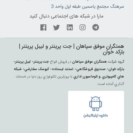
سرهنگ مجتمع ياسمين طبقه اول واحد 3
مارا در شبکه های اجتماعی دنبال کنید
همتگران موفق سپاهان | جت پرينتر و ليبل پرينتر |
بارکد خوان
گروه شرکت
همتگران موفق سپاهان
در فروش انواع
جت پرينتر- ليبل پرينتر-
بارکد خوان- صندوق فروشگاهي- استند ايستاده- کيوسک سفارشي- شبکه
هاي کامپيوتري و اتوماسيون اداري
با بروزترين تکنولوژي روز دنيا در خدمات
گذاري آماده است.