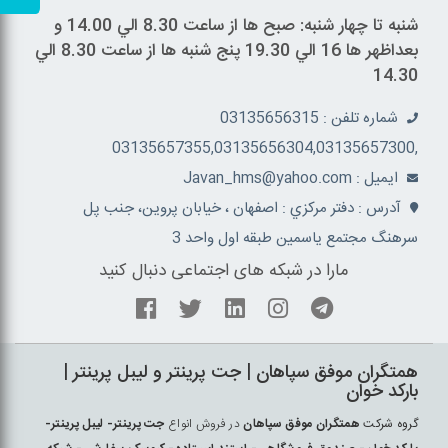
شنبه تا چهار شنبه: صبح ها از ساعت 8.30 الي 14.00 و
بعداظهر ها 16 الي 19.30 پنج شنبه ها از ساعت 8.30 الي
14.30
شماره تلفن : 03135656315
,03135657355,03135656304,03135657300
ايميل : Javan_hms@yahoo.com
آدرس : دفتر مرکزي : اصفهان ، خيابان پروين، جنب پل
سرهنگ مجتمع ياسمين طبقه اول واحد 3
مارا در شبکه های اجتماعی دنبال کنید
همتگران موفق سپاهان | جت پرينتر و ليبل پرينتر |
بارکد خوان
گروه شرکت
همتگران موفق سپاهان
در فروش انواع
جت پرينتر- ليبل پرينتر-