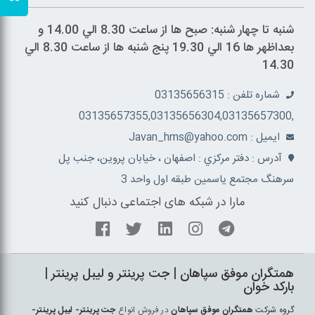
شنبه تا چهار شنبه: صبح ها از ساعت 8.30 الي 14.00 و
بعداظهر ها 16 الي 19.30 پنج شنبه ها از ساعت 8.30 الي
14.30
شماره تلفن : 03135656315
,03135657355,03135656304,03135657300
ايميل : Javan_hms@yahoo.com
آدرس : دفتر مرکزي : اصفهان ، خيابان پروين، جنب پل
سرهنگ مجتمع ياسمين طبقه اول واحد 3
مارا در شبکه های اجتماعی دنبال کنید
همتگران موفق سپاهان | جت پرينتر و ليبل پرينتر |
بارکد خوان
گروه شرکت
همتگران موفق سپاهان
در فروش انواع
جت پرينتر- ليبل پرينتر-