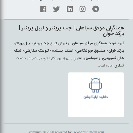
همتگران موفق سپاهان | جت پرينتر و ليبل پرينتر |
بارکد خوان
گروه شرکت
همتگران موفق سپاهان
در فروش انواع
جت پرينتر- ليبل پرينتر-
بارکد خوان- صندوق فروشگاهي- استند ايستاده- کيوسک سفارشي- شبکه
هاي کامپيوتري و اتوماسيون اداري
با بروزترين تکنولوژي روز دنيا در خدمات
گذاري آماده است.
copyright © 2026 powered by
www.rashinweb.com