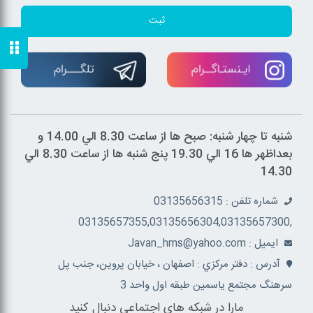
ثبت
شنبه تا چهار شنبه: صبح ها از ساعت 8.30 الي 14.00 و
بعداظهر ها 16 الي 19.30 پنج شنبه ها از ساعت 8.30 الي
14.30
شماره تلفن : 03135656315
,03135657355,03135656304,03135657300
ايميل : Javan_hms@yahoo.com
آدرس : دفتر مرکزي : اصفهان ، خيابان پروين، جنب پل
سرهنگ مجتمع ياسمين طبقه اول واحد 3
مارا در شبکه های اجتماعی دنبال کنید