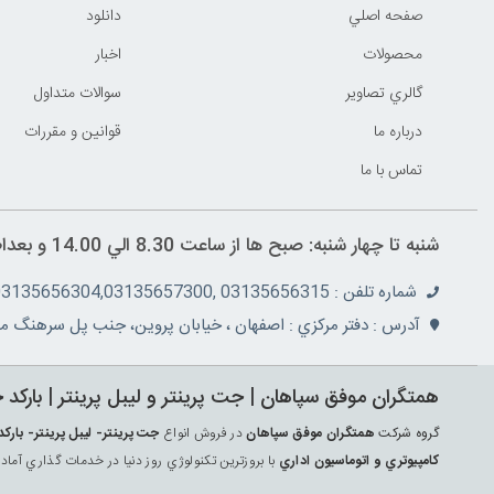
صفحه اصلي
دانلود
محصولات
اخبار
گالري تصاوير
سوالات متداول
درباره ما
قوانين و مقررات
تماس با ما
شنبه تا چهار شنبه: صبح ها از ساعت 8.30 الي 14.00 و بعداظهر ها 16 الي 19.30 پنج شنبه ها از ساعت 8.30 الي 14.30
شماره تلفن : 03135656315 ,03135657355,03135656304,03135657300
آدرس : دفتر مرکزي : اصفهان ، خيابان پروين، جنب پل سرهنگ مج
همتگران موفق سپاهان | جت پرينتر و ليبل پرينتر | بارکد 
گروه شرکت
همتگران موفق سپاهان
در فروش انواع
جت پرينتر- ليبل پرينتر- ب
کامپيوتري و اتوماسيون اداري
با بروزترين تکنولوژي روز دنيا در خدمات گذاري آماد