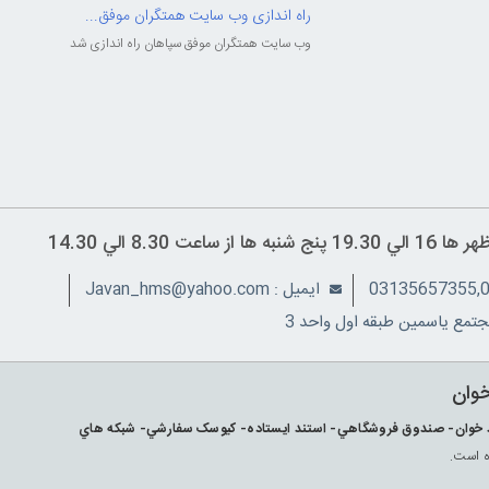
راه اندازی وب سایت همتگران موفق...
وب سایت همتگران موفق سپاهان راه اندازی شد
ايميل : Javan_hms@yahoo.com
تمع ياسمين طبقه اول واحد 3
خوان
ارکد خوان- صندوق فروشگاهي- استند ايستاده- کيوسک سفارشي- شبکه هاي
ه است.