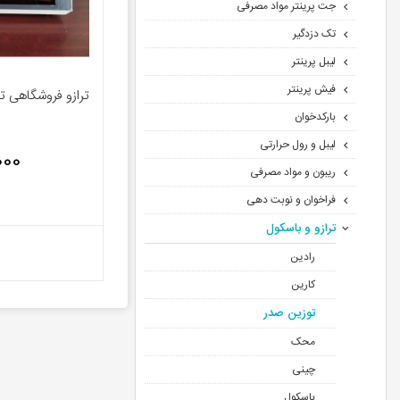
جت پرینتر مواد مصرفی
تک دزدگیر
لیبل پرینتر
فیش پرینتر
بارکدخوان
لیبل و رول حرارتی
0,000
ریبون و مواد مصرفی
فراخوان و نوبت دهی
ترازو و باسکول
رادین
کارین
توزین صدر
محک
چینی
باسکول