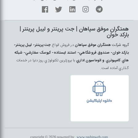
همتگران موفق سپاهان | جت پرينتر و ليبل پرينتر |
بارکد خوان
گروه شرکت
همتگران موفق سپاهان
در فروش انواع
جت پرينتر- ليبل پرينتر-
بارکد خوان- صندوق فروشگاهي- استند ايستاده- کيوسک سفارشي- شبکه
هاي کامپيوتري و اتوماسيون اداري
با بروزترين تکنولوژي روز دنيا در خدمات
گذاري آماده است.
copyright © 2026 powered by
www.rashinweb.com