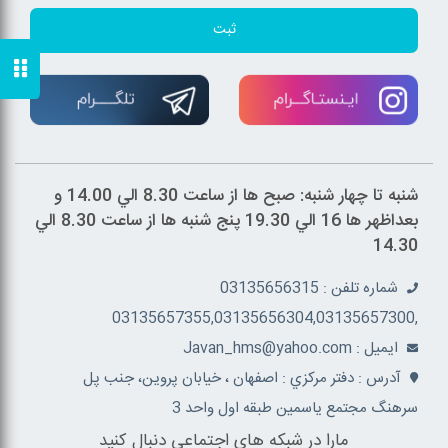
ثبت
شنبه تا چهار شنبه: صبح ها از ساعت 8.30 الي 14.00 و
بعداظهر ها 16 الي 19.30 پنج شنبه ها از ساعت 8.30 الي
14.30
شماره تلفن : 03135656315
,03135657355,03135656304,03135657300
ايميل : Javan_hms@yahoo.com
آدرس : دفتر مرکزي : اصفهان ، خيابان پروين، جنب پل
سرهنگ مجتمع ياسمين طبقه اول واحد 3
مارا در شبکه های اجتماعی دنبال کنید