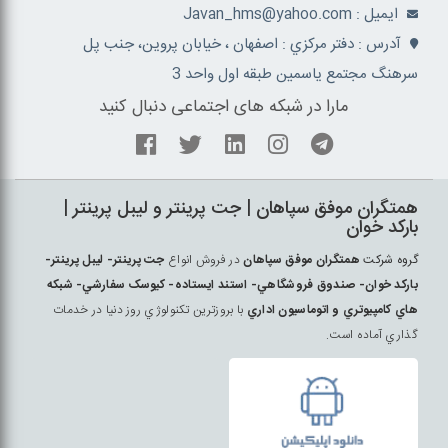
ايميل : Javan_hms@yahoo.com
آدرس : دفتر مرکزي : اصفهان ، خيابان پروين، جنب پل
سرهنگ مجتمع ياسمين طبقه اول واحد 3
مارا در شبکه های اجتماعی دنبال کنید
همتگران موفق سپاهان | جت پرينتر و ليبل پرينتر |
بارکد خوان
گروه شرکت
همتگران موفق سپاهان
در فروش انواع
جت پرينتر- ليبل پرينتر-
بارکد خوان- صندوق فروشگاهي- استند ايستاده- کيوسک سفارشي- شبکه
هاي کامپيوتري و اتوماسيون اداري
با بروزترين تکنولوژي روز دنيا در خدمات
گذاري آماده است.