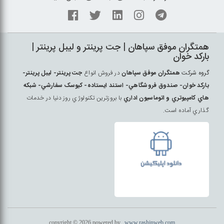
همتگران موفق سپاهان | جت پرينتر و ليبل پرينتر |
بارکد خوان
گروه شرکت
همتگران موفق سپاهان
در فروش انواع
جت پرينتر- ليبل پرينتر-
بارکد خوان- صندوق فروشگاهي- استند ايستاده- کيوسک سفارشي- شبکه
هاي کامپيوتري و اتوماسيون اداري
با بروزترين تکنولوژي روز دنيا در خدمات
گذاري آماده است.
copyright © 2026 powered by
www.rashinweb.com