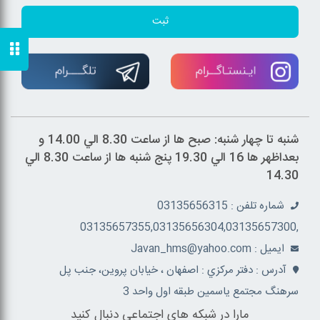
ثبت
شنبه تا چهار شنبه: صبح ها از ساعت 8.30 الي 14.00 و
بعداظهر ها 16 الي 19.30 پنج شنبه ها از ساعت 8.30 الي
14.30
شماره تلفن : 03135656315
,03135657355,03135656304,03135657300
ايميل : Javan_hms@yahoo.com
آدرس : دفتر مرکزي : اصفهان ، خيابان پروين، جنب پل
سرهنگ مجتمع ياسمين طبقه اول واحد 3
مارا در شبکه های اجتماعی دنبال کنید