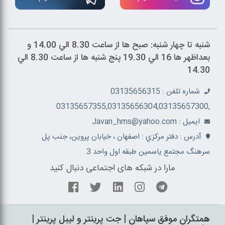
شنبه تا چهار شنبه: صبح ها از ساعت 8.30 الي 14.00 و
بعداظهر ها 16 الي 19.30 پنج شنبه ها از ساعت 8.30 الي
14.30
شماره تلفن : 03135656315
,03135657355,03135656304,03135657300
ايميل : Javan_hms@yahoo.com
آدرس : دفتر مرکزي : اصفهان ، خيابان پروين، جنب پل
سرهنگ مجتمع ياسمين طبقه اول واحد 3
مارا در شبکه های اجتماعی دنبال کنید
همتگران موفق سپاهان | جت پرينتر و ليبل پرينتر |