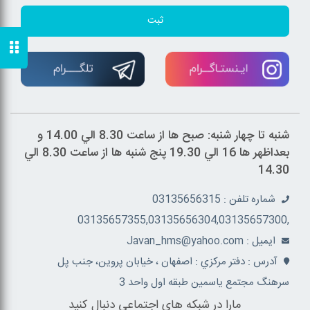
ثبت
شنبه تا چهار شنبه: صبح ها از ساعت 8.30 الي 14.00 و
بعداظهر ها 16 الي 19.30 پنج شنبه ها از ساعت 8.30 الي
14.30
شماره تلفن : 03135656315
,03135657355,03135656304,03135657300
ايميل : Javan_hms@yahoo.com
آدرس : دفتر مرکزي : اصفهان ، خيابان پروين، جنب پل
سرهنگ مجتمع ياسمين طبقه اول واحد 3
مارا در شبکه های اجتماعی دنبال کنید