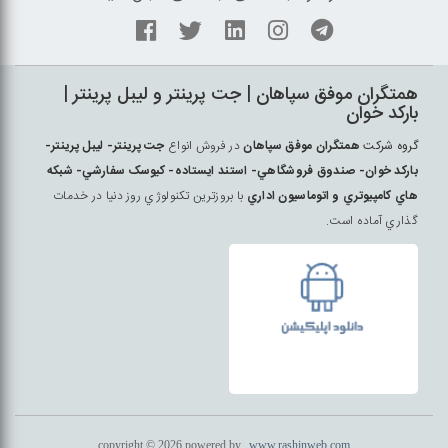
همتگران موفق سپاهان | جت پرينتر و ليبل پرينتر |
بارکد خوان
گروه شرکت
همتگران موفق سپاهان
در فروش انواع
جت پرينتر- ليبل پرينتر-
بارکد خوان- صندوق فروشگاهي- استند ايستاده- کيوسک سفارشي- شبکه
هاي کامپيوتري و اتوماسيون اداري
با بروزترين تکنولوژي روز دنيا در خدمات
گذاري آماده است.
copyright © 2026 powered by
www.rashinweb.com