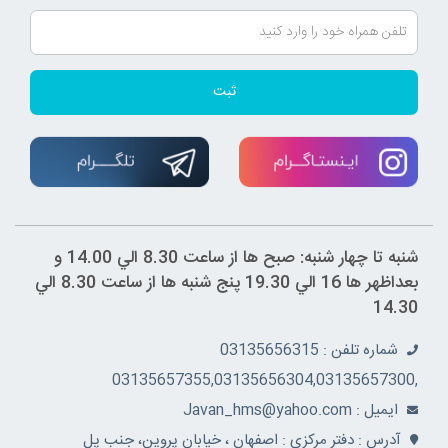
ثبت
شنبه تا چهار شنبه: صبح ها از ساعت 8.30 الي 14.00 و
بعداظهر ها 16 الي 19.30 پنج شنبه ها از ساعت 8.30 الي
14.30
شماره تلفن : 03135656315
,03135657355,03135656304,03135657300
ايميل : Javan_hms@yahoo.com
آدرس : دفتر مرکزي : اصفهان ، خيابان پروين، جنب پل