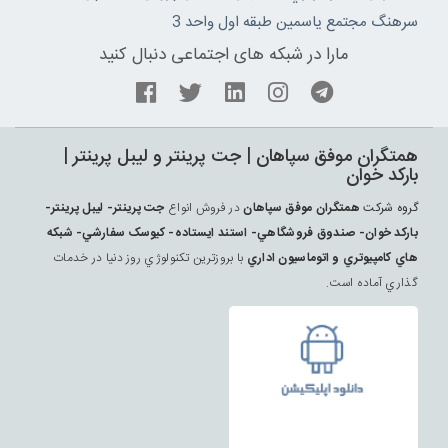
سرهنگ مجتمع ياسمين طبقه اول واحد 3
مارا در شبکه های اجتماعی دنبال کنید
همتگران موفق سپاهان | جت پرينتر و ليبل پرينتر |
بارکد خوان
گروه شرکت
همتگران موفق سپاهان
در فروش انواع
جت پرينتر- ليبل پرينتر-
بارکد خوان- صندوق فروشگاهي- استند ايستاده- کيوسک سفارشي- شبکه
هاي کامپيوتري و اتوماسيون اداري
با بروزترين تکنولوژي روز دنيا در خدمات
گذاري آماده است.