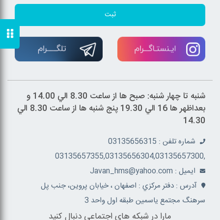
ثبت
شنبه تا چهار شنبه: صبح ها از ساعت 8.30 الي 14.00 و
بعداظهر ها 16 الي 19.30 پنج شنبه ها از ساعت 8.30 الي
14.30
شماره تلفن : 03135656315
,03135657355,03135656304,03135657300
ايميل : Javan_hms@yahoo.com
آدرس : دفتر مرکزي : اصفهان ، خيابان پروين، جنب پل
سرهنگ مجتمع ياسمين طبقه اول واحد 3
مارا در شبکه های اجتماعی دنبال کنید