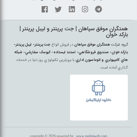
همتگران موفق سپاهان | جت پرينتر و ليبل پرينتر |
بارکد خوان
گروه شرکت
همتگران موفق سپاهان
در فروش انواع
جت پرينتر- ليبل پرينتر-
بارکد خوان- صندوق فروشگاهي- استند ايستاده- کيوسک سفارشي- شبکه
هاي کامپيوتري و اتوماسيون اداري
با بروزترين تکنولوژي روز دنيا در خدمات
گذاري آماده است.
copyright © 2026 powered by
www.rashinweb.com