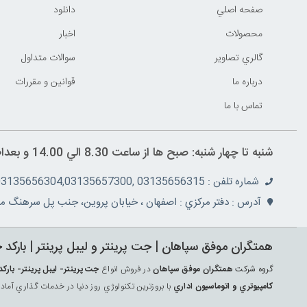
صفحه اصلي
دانلود
محصولات
اخبار
گالري تصاوير
سوالات متداول
درباره ما
قوانين و مقررات
تماس با ما
شنبه تا چهار شنبه: صبح ها از ساعت 8.30 الي 14.00 و بعداظهر ها 16 الي 19.30 پنج شنبه ها از ساعت 8.30 الي 14.30
شماره تلفن : 03135656315 ,03135657355,03135656304,03135657300
آدرس : دفتر مرکزي : اصفهان ، خيابان پروين، جنب پل سرهنگ مج
همتگران موفق سپاهان | جت پرينتر و ليبل پرينتر | بارکد 
گروه شرکت
همتگران موفق سپاهان
در فروش انواع
جت پرينتر- ليبل پرينتر- ب
کامپيوتري و اتوماسيون اداري
با بروزترين تکنولوژي روز دنيا در خدمات گذاري آماد