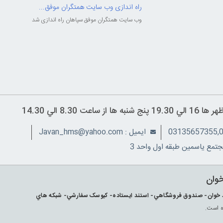
راه اندازی وب سایت همتگران موفق...
وب سایت همتگران موفق سپاهان راه اندازی شد
ايميل : Javan_hms@yahoo.com
تمع ياسمين طبقه اول واحد 3
خوان
ارکد خوان- صندوق فروشگاهي- استند ايستاده- کيوسک سفارشي- شبکه هاي
ه است.