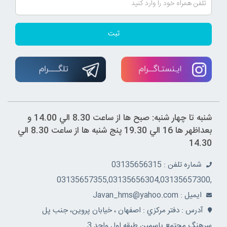
ثبت
شنبه تا چهار شنبه: صبح ها از ساعت 8.30 الي 14.00 و
بعداظهر ها 16 الي 19.30 پنج شنبه ها از ساعت 8.30 الي
14.30
شماره تلفن : 03135656315
,03135657355,03135656304,03135657300
ايميل : Javan_hms@yahoo.com
آدرس : دفتر مرکزي : اصفهان ، خيابان پروين، جنب پل
سرهنگ مجتمع ياسمين طبقه اول واحد 3