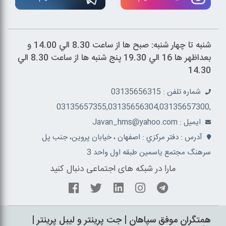
شنبه تا چهار شنبه: صبح ها از ساعت 8.30 الي 14.00 و
بعداظهر ها 16 الي 19.30 پنج شنبه ها از ساعت 8.30 الي
14.30
شماره تلفن : 03135656315
,03135657355,03135656304,03135657300
ايميل : Javan_hms@yahoo.com
آدرس : دفتر مرکزي : اصفهان ، خيابان پروين، جنب پل
سرهنگ مجتمع ياسمين طبقه اول واحد 3
مارا در شبکه های اجتماعی دنبال کنید
همتگران موفق سپاهان | جت پرينتر و ليبل پرينتر |