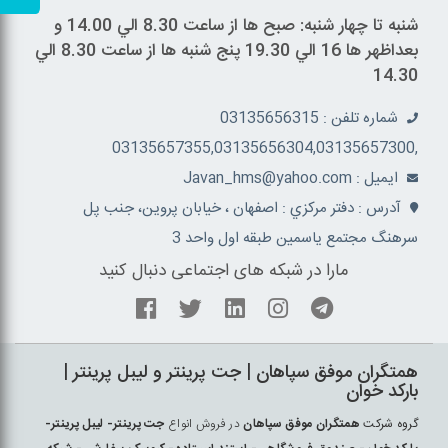
شنبه تا چهار شنبه: صبح ها از ساعت 8.30 الي 14.00 و
بعداظهر ها 16 الي 19.30 پنج شنبه ها از ساعت 8.30 الي
14.30
شماره تلفن : 03135656315
,03135657355,03135656304,03135657300
ايميل : Javan_hms@yahoo.com
آدرس : دفتر مرکزي : اصفهان ، خيابان پروين، جنب پل
سرهنگ مجتمع ياسمين طبقه اول واحد 3
مارا در شبکه های اجتماعی دنبال کنید
همتگران موفق سپاهان | جت پرينتر و ليبل پرينتر |
بارکد خوان
گروه شرکت
همتگران موفق سپاهان
در فروش انواع
جت پرينتر- ليبل پرينتر-