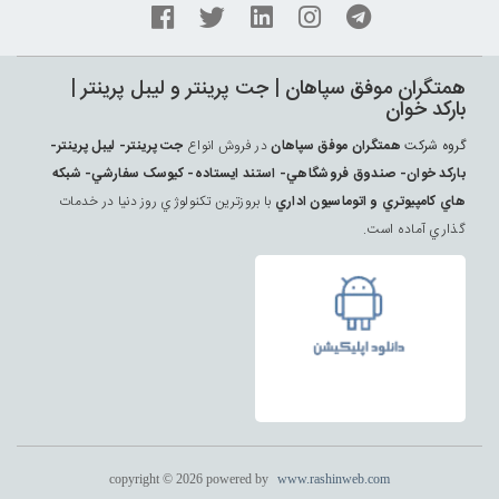
همتگران موفق سپاهان | جت پرينتر و ليبل پرينتر |
بارکد خوان
گروه شرکت
همتگران موفق سپاهان
در فروش انواع
جت پرينتر- ليبل پرينتر-
بارکد خوان- صندوق فروشگاهي- استند ايستاده- کيوسک سفارشي- شبکه
هاي کامپيوتري و اتوماسيون اداري
با بروزترين تکنولوژي روز دنيا در خدمات
گذاري آماده است.
copyright © 2026 powered by
www.rashinweb.com