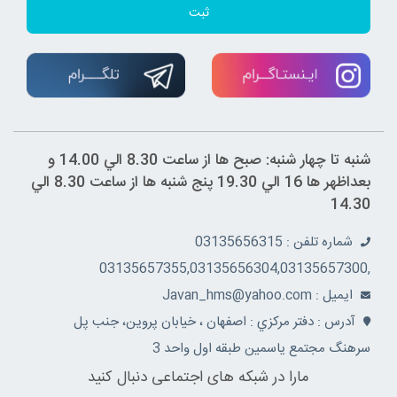
ثبت
شنبه تا چهار شنبه: صبح ها از ساعت 8.30 الي 14.00 و
بعداظهر ها 16 الي 19.30 پنج شنبه ها از ساعت 8.30 الي
14.30
شماره تلفن : 03135656315
,03135657355,03135656304,03135657300
ايميل : Javan_hms@yahoo.com
آدرس : دفتر مرکزي : اصفهان ، خيابان پروين، جنب پل
سرهنگ مجتمع ياسمين طبقه اول واحد 3
مارا در شبکه های اجتماعی دنبال کنید