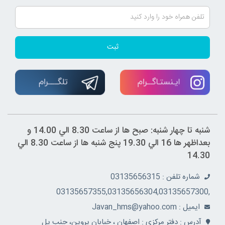
ثبت
شنبه تا چهار شنبه: صبح ها از ساعت 8.30 الي 14.00 و
بعداظهر ها 16 الي 19.30 پنج شنبه ها از ساعت 8.30 الي
14.30
شماره تلفن : 03135656315
,03135657355,03135656304,03135657300
ايميل : Javan_hms@yahoo.com
آدرس : دفتر مرکزي : اصفهان ، خيابان پروين، جنب پل