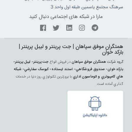
سرهنگ مجتمع ياسمين طبقه اول واحد 3
مارا در شبکه های اجتماعی دنبال کنید
همتگران موفق سپاهان | جت پرينتر و ليبل پرينتر |
بارکد خوان
گروه شرکت
همتگران موفق سپاهان
در فروش انواع
جت پرينتر- ليبل پرينتر-
بارکد خوان- صندوق فروشگاهي- استند ايستاده- کيوسک سفارشي- شبکه
هاي کامپيوتري و اتوماسيون اداري
با بروزترين تکنولوژي روز دنيا در خدمات
گذاري آماده است.