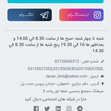
شنبه تا چهار شنبه: صبح ها از ساعت 8.30 الي 14.00 و
بعداظهر ها 16 الي 19.30 پنج شنبه ها از ساعت 8.30 الي
14.30
شماره تلفن : 03135656315
,03135657355,03135656304,03135657300
ايميل : Javan_hms@yahoo.com
آدرس : دفتر مرکزي : اصفهان ، خيابان پروين، جنب پل
سرهنگ مجتمع ياسمين طبقه اول واحد 3
مارا در شبکه های اجتماعی دنبال کنید