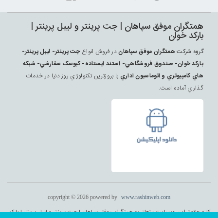
همتگران موفق سپاهان | جت پرينتر و ليبل پرينتر |
بارکد خوان
گروه شرکت
همتگران موفق سپاهان
در فروش انواع
جت پرينتر- ليبل پرينتر-
بارکد خوان- صندوق فروشگاهي- استند ايستاده- کيوسک سفارشي- شبکه
هاي کامپيوتري و اتوماسيون اداري
با بروزترين تکنولوژي روز دنيا در خدمات
گذاري آماده است.
copyright © 2026 powered by
www.rashinweb.com
کلیه حقوق این وبسایت متعلق به همتگران موفق سپاهان | جت پرينتر و ليبل پرينتر | بارکد