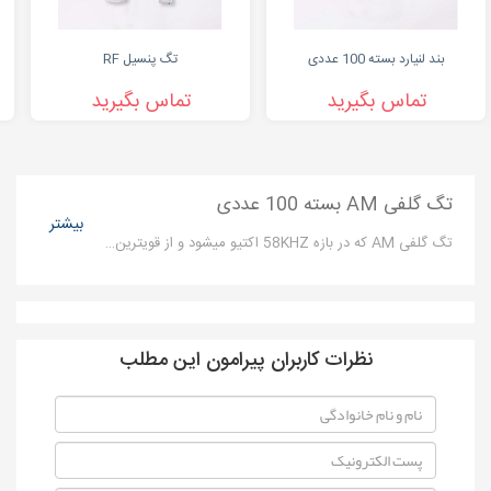
بند لنیارد بسته 100 عددی
تگ پنسیل RF
تماس بگیرید
تماس بگیرید
تگ گلفی AM بسته 100 عددی
بیشتر
تگ گلفی AM که در بازه 58KHZ اکتیو میشود و از قویترین تگ های این صنعت می باشد . به ابعاد 45 میلیمتر است.
نظرات کاربران پیرامون این مطلب