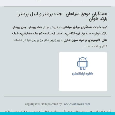
همتگران موفق سپاهان | جت پرينتر و ليبل پرينتر |
بارکد خوان
گروه شرکت
همتگران موفق سپاهان
در فروش انواع
جت پرينتر- ليبل پرينتر-
بارکد خوان- صندوق فروشگاهي- استند ايستاده- کيوسک سفارشي- شبکه
هاي کامپيوتري و اتوماسيون اداري
با بروزترين تکنولوژي روز دنيا در خدمات
گذاري آماده است.
copyright © 2026 powered by
www.rashinweb.com
کلیه حقوق این وبسایت متعلق به همتگران موفق سپاهان | جت پرينتر و ليبل پرينتر | بارکد