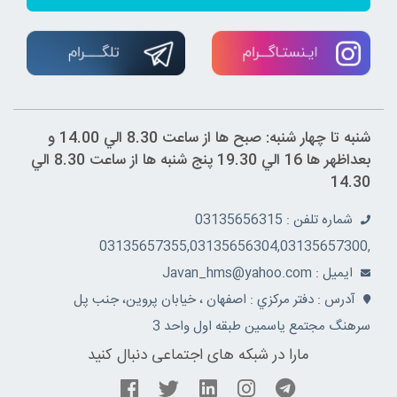
شنبه تا چهار شنبه: صبح ها از ساعت 8.30 الي 14.00 و
بعداظهر ها 16 الي 19.30 پنج شنبه ها از ساعت 8.30 الي
14.30
شماره تلفن : 03135656315
,03135657355,03135656304,03135657300
ايميل : Javan_hms@yahoo.com
آدرس : دفتر مرکزي : اصفهان ، خيابان پروين، جنب پل
سرهنگ مجتمع ياسمين طبقه اول واحد 3
مارا در شبکه های اجتماعی دنبال کنید