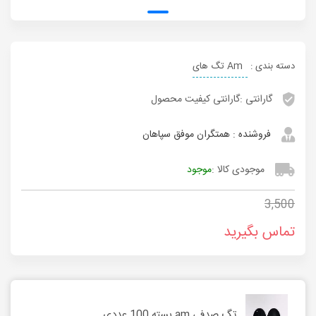
دسته بندی :
Am تگ های
گارانتی :
گارانتی کیفیت محصول
فروشنده :
همتگران موفق سپاهان
موجودی کالا :
موجود
3,500
تماس بگیرید
تگ صدفی am بسته 100 عددی