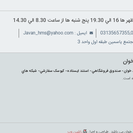
ايميل : Javan_hms@yahoo.com
تمع ياسمين طبقه اول واحد 3
خوان
ارکد خوان- صندوق فروشگاهي- استند ايستاده- کيوسک سفارشي- شبکه هاي
ه است.
 خوان می باشد . طراحی و اجرا :
راشین وب