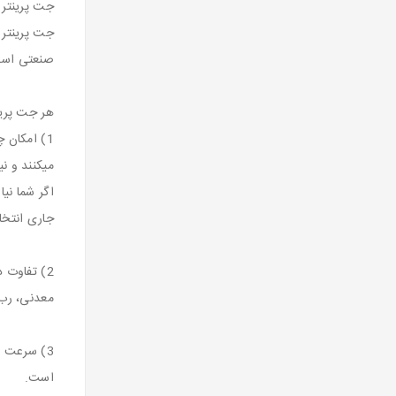
جت پرینتر 
جت پرینتر 
صنعتی اس
هر جت پرین
1) امکان 
میکنند و ن
اگر شما نیا
جاری انتخا
2) تفاوت 
معدنی، رب،
3) سرعت ب
است.