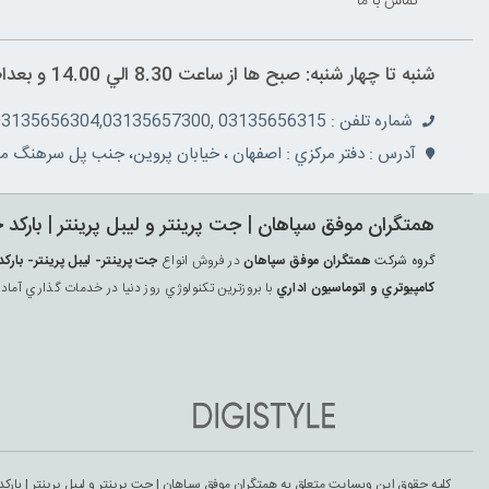
تماس با ما
شنبه تا چهار شنبه: صبح ها از ساعت 8.30 الي 14.00 و بعداظهر ها 16 الي 19.30 پنج شنبه ها از ساعت 8.30 الي 14.30
شماره تلفن : 03135656315 ,03135657355,03135656304,03135657300
آدرس : دفتر مرکزي : اصفهان ، خيابان پروين، جنب پل سرهنگ مج
همتگران موفق سپاهان | جت پرينتر و ليبل پرينتر | بارکد 
گروه شرکت
همتگران موفق سپاهان
در فروش انواع
جت پرينتر- ليبل پرينتر- ب
کامپيوتري و اتوماسيون اداري
با بروزترين تکنولوژي روز دنيا در خدمات گذاري آماد
کلیه حقوق این وبسایت متعلق به همتگران موفق سپاهان | جت پرينتر و ليبل پرينتر | بارکد