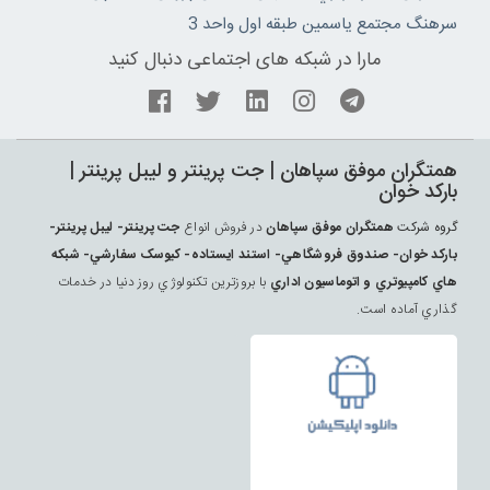
سرهنگ مجتمع ياسمين طبقه اول واحد 3
مارا در شبکه های اجتماعی دنبال کنید
همتگران موفق سپاهان | جت پرينتر و ليبل پرينتر |
بارکد خوان
گروه شرکت
همتگران موفق سپاهان
در فروش انواع
جت پرينتر- ليبل پرينتر-
بارکد خوان- صندوق فروشگاهي- استند ايستاده- کيوسک سفارشي- شبکه
هاي کامپيوتري و اتوماسيون اداري
با بروزترين تکنولوژي روز دنيا در خدمات
گذاري آماده است.