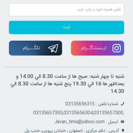
ثبت
شنبه تا چهار شنبه: صبح ها از ساعت 8.30 الي 14.00 و
بعداظهر ها 16 الي 19.30 پنج شنبه ها از ساعت 8.30 الي
14.30
شماره تلفن : 03135656315
,03135657355,03135656304,03135657300
ايميل : Javan_hms@yahoo.com
آدرس : دفتر مرکزي : اصفهان ، خيابان پروين، جنب پل