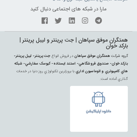
مارا در شبکه های اجتماعی دنبال کنید
همتگران موفق سپاهان | جت پرينتر و ليبل پرينتر |
بارکد خوان
گروه شرکت
همتگران موفق سپاهان
در فروش انواع
جت پرينتر- ليبل پرينتر-
بارکد خوان- صندوق فروشگاهي- استند ايستاده- کيوسک سفارشي- شبکه
هاي کامپيوتري و اتوماسيون اداري
با بروزترين تکنولوژي روز دنيا در خدمات
گذاري آماده است.