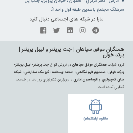
آدرس : دفتر مرکزي : اصفهان ، خيابان پروين، جنب پل
سرهنگ مجتمع ياسمين طبقه اول واحد 3
مارا در شبکه های اجتماعی دنبال کنید
همتگران موفق سپاهان | جت پرينتر و ليبل پرينتر |
بارکد خوان
گروه شرکت
همتگران موفق سپاهان
در فروش انواع
جت پرينتر- ليبل پرينتر-
بارکد خوان- صندوق فروشگاهي- استند ايستاده- کيوسک سفارشي- شبکه
هاي کامپيوتري و اتوماسيون اداري
با بروزترين تکنولوژي روز دنيا در خدمات
گذاري آماده است.