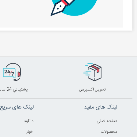
ارمغان می‌آو
صورت کاملا 
مشخصات:
وزن : 250 گرم
نوع اتصال : 
منبع تغذیه :5v
مشاهده این م
تحويل اکسپرس
پشتيباني 24 ساعته
لینک های مفید
لینک های سریع
صفحه اصلي
دانلود
محصولات
اخبار