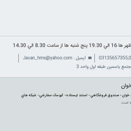
ايميل : Javan_hms@yahoo.com
تمع ياسمين طبقه اول واحد 3
خوان
ارکد خوان- صندوق فروشگاهي- استند ايستاده- کيوسک سفارشي- شبکه هاي
ه است.