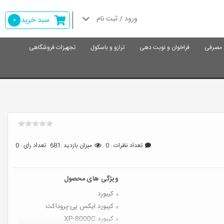
ورود / ثبت نام
سبد خرید
0
د مصرفی
فراخوان و نوبت دهی
ترازو و باسکول
تجهیزات فروشگاهی
تعداد نظرات : 0
میزان بازدید :681
تعداد رای : 0
کیبورد
کیبورد ایکس پی-پروداکت
کیبورد XP-8000C