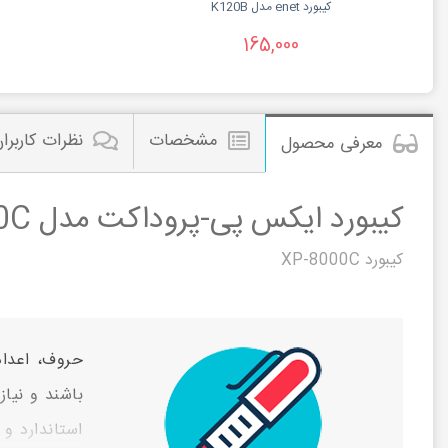
کیبورد enet مدل K120B
165,000
مشخصات
نظرات کاربرا
معرفی محصول
کیبورد ایکس پی-پروداکت مدل XP-8000C
کیبورد XP-8000C
باشند و نیاز
استاندارد و 