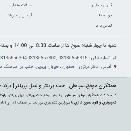
گالري تصاوير
سوالات متداول
درباره ما
قوانين و مقررات
تماس با ما
شنبه تا چهار شنبه: صبح ها از ساعت 8.30 الي 14.00 و بعداظهر ها 16 الي 19.30 پنج شنبه ها از ساعت 8.30 الي 14.30
شماره تلفن : 03135656315 ,03135657355,03135656304,03135657300
آدرس : دفتر مرکزي : اصفهان ، خيابان پروين، جنب پل سرهنگ مج
همتگران موفق سپاهان | جت پرينتر و ليبل پرينتر | بارکد 
گروه شرکت
همتگران موفق سپاهان
در فروش انواع
جت پرينتر- ليبل پرينتر- ب
کامپيوتري و اتوماسيون اداري
با بروزترين تکنولوژي روز دنيا در خدمات گذاري آماد