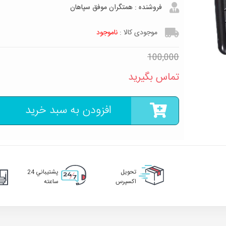
فروشنده :
همتگران موفق سپاهان
موجودی کالا :
ناموجود
100,000
تماس بگیرید
افزودن به سبد خرید
تحويل
پشتيباني 24
اکسپرس
ساعته