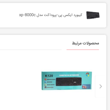
کیبورد ایکس پی-پروداکت مدل xp-8000c
محصولات مرتبط