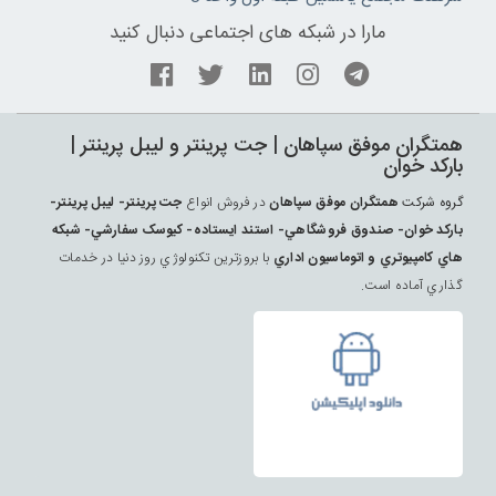
مارا در شبکه های اجتماعی دنبال کنید
همتگران موفق سپاهان | جت پرينتر و ليبل پرينتر |
بارکد خوان
گروه شرکت
همتگران موفق سپاهان
در فروش انواع
جت پرينتر- ليبل پرينتر-
بارکد خوان- صندوق فروشگاهي- استند ايستاده- کيوسک سفارشي- شبکه
هاي کامپيوتري و اتوماسيون اداري
با بروزترين تکنولوژي روز دنيا در خدمات
گذاري آماده است.