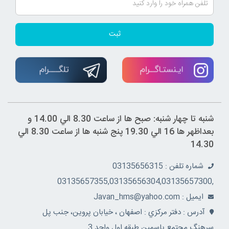
ثبت
شنبه تا چهار شنبه: صبح ها از ساعت 8.30 الي 14.00 و
بعداظهر ها 16 الي 19.30 پنج شنبه ها از ساعت 8.30 الي
14.30
شماره تلفن : 03135656315
,03135657355,03135656304,03135657300
ايميل : Javan_hms@yahoo.com
آدرس : دفتر مرکزي : اصفهان ، خيابان پروين، جنب پل
سرهنگ مجتمع ياسمين طبقه اول واحد 3