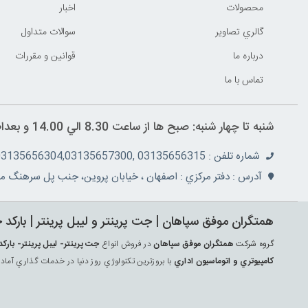
محصولات
اخبار
گالري تصاوير
سوالات متداول
درباره ما
قوانين و مقررات
تماس با ما
شنبه تا چهار شنبه: صبح ها از ساعت 8.30 الي 14.00 و بعداظهر ها 16 الي 19.30 پنج شنبه ها از ساعت 8.30 الي 14.30
شماره تلفن : 03135656315 ,03135657355,03135656304,03135657300
آدرس : دفتر مرکزي : اصفهان ، خيابان پروين، جنب پل سرهنگ مج
همتگران موفق سپاهان | جت پرينتر و ليبل پرينتر | بارکد 
گروه شرکت
همتگران موفق سپاهان
در فروش انواع
جت پرينتر- ليبل پرينتر- ب
کامپيوتري و اتوماسيون اداري
با بروزترين تکنولوژي روز دنيا در خدمات گذاري آماد