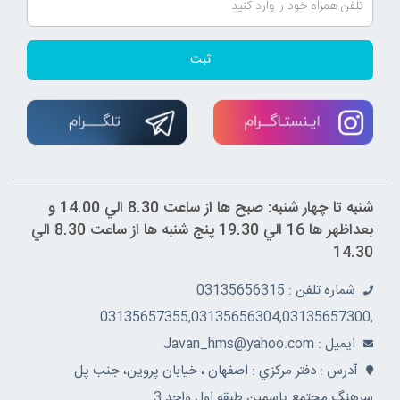
ثبت
شنبه تا چهار شنبه: صبح ها از ساعت 8.30 الي 14.00 و
بعداظهر ها 16 الي 19.30 پنج شنبه ها از ساعت 8.30 الي
14.30
شماره تلفن : 03135656315
,03135657355,03135656304,03135657300
ايميل : Javan_hms@yahoo.com
آدرس : دفتر مرکزي : اصفهان ، خيابان پروين، جنب پل
سرهنگ مجتمع ياسمين طبقه اول واحد 3