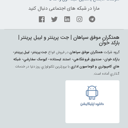
مارا در شبکه های اجتماعی دنبال کنید
همتگران موفق سپاهان | جت پرينتر و ليبل پرينتر |
بارکد خوان
گروه شرکت
همتگران موفق سپاهان
در فروش انواع
جت پرينتر- ليبل پرينتر-
بارکد خوان- صندوق فروشگاهي- استند ايستاده- کيوسک سفارشي- شبکه
هاي کامپيوتري و اتوماسيون اداري
با بروزترين تکنولوژي روز دنيا در خدمات
گذاري آماده است.