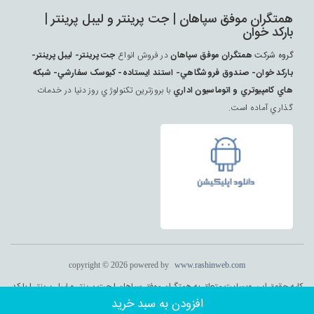
همتگران موفق سپاهان | جت پرينتر و ليبل پرينتر |
بارکد خوان
گروه شرکت
همتگران موفق سپاهان
در فروش انواع
جت پرينتر- ليبل پرينتر-
بارکد خوان- صندوق فروشگاهي- استند ايستاده- کيوسک سفارشي- شبکه
هاي کامپيوتري و اتوماسيون اداري
با بروزترين تکنولوژي روز دنيا در خدمات
گذاري آماده است.
copyright © 2026 powered by
www.rashinweb.com
کلیه حقوق این وبسایت متعلق به همتگران موفق سپاهان | جت پرينتر و ليبل پرينتر | بارکد
خوان می باشد . طراحی و اجرا :
راشین وب
افزودن به سبد خرید