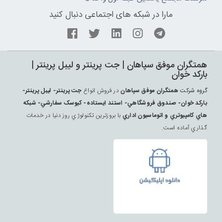
مارا در شبکه های اجتماعی دنبال کنید
همتگران موفق سپاهان | جت پرينتر و ليبل پرينتر |
بارکد خوان
گروه شرکت
همتگران موفق سپاهان
در فروش انواع
جت پرينتر- ليبل پرينتر-
بارکد خوان- صندوق فروشگاهي- استند ايستاده- کيوسک سفارشي- شبکه
هاي کامپيوتري و اتوماسيون اداري
با بروزترين تکنولوژي روز دنيا در خدمات
گذاري آماده است.