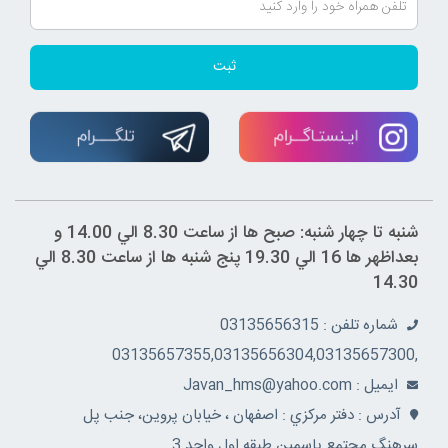
ثبت
شنبه تا چهار شنبه: صبح ها از ساعت 8.30 الي 14.00 و
بعداظهر ها 16 الي 19.30 پنج شنبه ها از ساعت 8.30 الي
14.30
شماره تلفن : 03135656315
,03135657355,03135656304,03135657300
ايميل : Javan_hms@yahoo.com
آدرس : دفتر مرکزي : اصفهان ، خيابان پروين، جنب پل
سرهنگ مجتمع ياسمين طبقه اول واحد 3