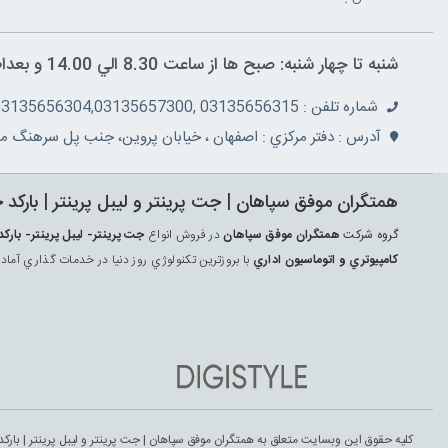
شنبه تا چهار شنبه: صبح ها از ساعت 8.30 الي 14.00 و بعداظهر ها 16 الي 19.30 پنج شنبه ها از ساعت 8.30 الي 14.30
شماره تلفن : 03135656315 ,03135657355,03135656304,03135657300
آدرس : دفتر مرکزي : اصفهان ، خيابان پروين، جنب پل سرهنگ مج
همتگران موفق سپاهان | جت پرينتر و ليبل پرينتر | بارکد 
گروه شرکت
همتگران موفق سپاهان
در فروش انواع
جت پرينتر- ليبل پرينتر- ب
کامپيوتري و اتوماسيون اداري
با بروزترين تکنولوژي روز دنيا در خدمات گذاري آماد
کلیه حقوق این وبسایت متعلق به همتگران موفق سپاهان | جت پرينتر و ليبل پرينتر | بارکد