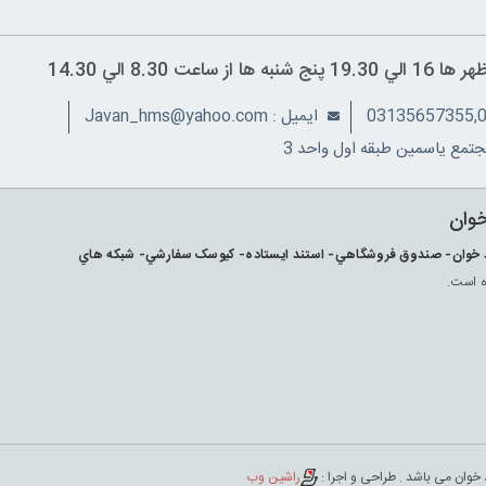
ايميل : Javan_hms@yahoo.com
تمع ياسمين طبقه اول واحد 3
خوان
ارکد خوان- صندوق فروشگاهي- استند ايستاده- کيوسک سفارشي- شبکه هاي
ه است.
 خوان می باشد . طراحی و اجرا :
راشین وب