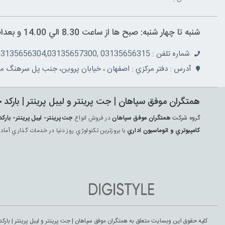
شنبه تا چهار شنبه: صبح ها از ساعت 8.30 الي 14.00 و بعداظهر ها 16 الي 19.30 پنج شنبه ها از ساعت 8.30 الي 14.30
شماره تلفن : 03135656315 ,03135657355,03135656304,03135657300
آدرس : دفتر مرکزي : اصفهان ، خيابان پروين، جنب پل سرهنگ مج
همتگران موفق سپاهان | جت پرينتر و ليبل پرينتر | بارکد 
گروه شرکت
همتگران موفق سپاهان
در فروش انواع
جت پرينتر- ليبل پرينتر- ب
کامپيوتري و اتوماسيون اداري
با بروزترين تکنولوژي روز دنيا در خدمات گذاري آماد
کلیه حقوق این وبسایت متعلق به همتگران موفق سپاهان | جت پرينتر و ليبل پرينتر | بارکد