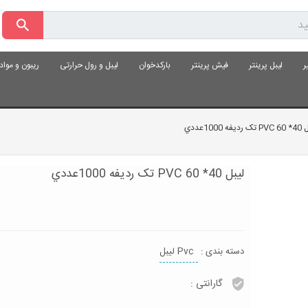
ر
لیبل پرینتر
فیش پرینتر
بارکدخوان
لیبل و رول حرارتی
ریبون و موا
ديفه 1000عددي
ليبل 40* 60 PVC تک رديفه 1000عددي
دسته بندی :
Pvc لیبل
گارانتی :