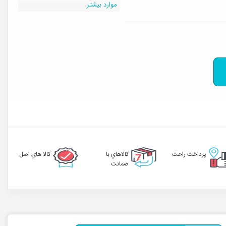
موارد بیشتر
لیبل 60*40 pvc
1000 عددی
pvc
لیبل pvc
تک ردیف
پرداخت راحت
کالاهاي با
کالا هاي اصل
ضمانت