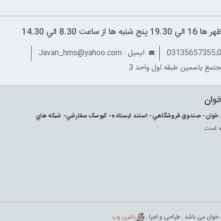
ايميل : Javan_hms@yahoo.com
تمع ياسمين طبقه اول واحد 3
خوان
ارکد خوان- صندوق فروشگاهي- استند ايستاده- کيوسک سفارشي- شبکه هاي
ه است.
 خوان می باشد . طراحی و اجرا :
راشین وب