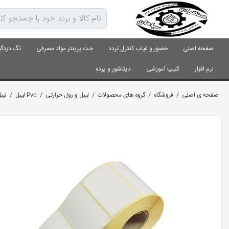
صفحه اصلی
حضور و غیاب کنترل تردد
جت پرینتر مواد مصرفی
تگ دزدگی
نرم افزار
کلیپ آموزشی
دیتاشور و پرده
صفحه ی اصلی
/
فروشگاه
/
گروه های محصولات
/
لیبل و رول حرارتی
/
Pvc لیبل
/
ليبل 40* 60 PVC تک ر