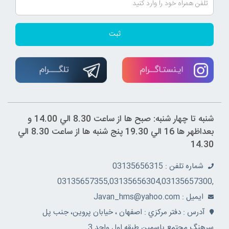
ثبت
شنبه تا چهار شنبه: صبح ها از ساعت 8.30 الي 14.00 و
بعداظهر ها 16 الي 19.30 پنج شنبه ها از ساعت 8.30 الي
14.30
شماره تلفن : 03135656315
,03135657355,03135656304,03135657300
ايميل : Javan_hms@yahoo.com
آدرس : دفتر مرکزي : اصفهان ، خيابان پروين، جنب پل
سرهنگ مجتمع ياسمين طبقه اول واحد 3