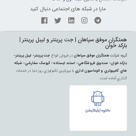
مارا در شبکه های اجتماعی دنبال کنید
همتگران موفق سپاهان | جت پرينتر و ليبل پرينتر |
بارکد خوان
گروه شرکت
همتگران موفق سپاهان
در فروش انواع
جت پرينتر- ليبل پرينتر-
بارکد خوان- صندوق فروشگاهي- استند ايستاده- کيوسک سفارشي- شبکه
هاي کامپيوتري و اتوماسيون اداري
با بروزترين تکنولوژي روز دنيا در خدمات
گذاري آماده است.