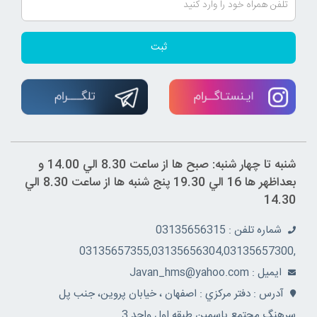
ثبت
شنبه تا چهار شنبه: صبح ها از ساعت 8.30 الي 14.00 و
بعداظهر ها 16 الي 19.30 پنج شنبه ها از ساعت 8.30 الي
14.30
شماره تلفن : 03135656315
,03135657355,03135656304,03135657300
ايميل : Javan_hms@yahoo.com
آدرس : دفتر مرکزي : اصفهان ، خيابان پروين، جنب پل
سرهنگ مجتمع ياسمين طبقه اول واحد 3