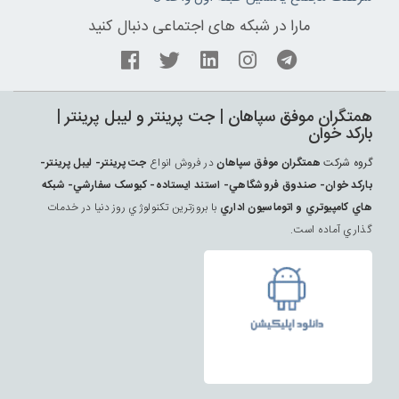
مارا در شبکه های اجتماعی دنبال کنید
همتگران موفق سپاهان | جت پرينتر و ليبل پرينتر |
بارکد خوان
گروه شرکت
همتگران موفق سپاهان
در فروش انواع
جت پرينتر- ليبل پرينتر-
بارکد خوان- صندوق فروشگاهي- استند ايستاده- کيوسک سفارشي- شبکه
هاي کامپيوتري و اتوماسيون اداري
با بروزترين تکنولوژي روز دنيا در خدمات
گذاري آماده است.