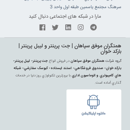
سرهنگ مجتمع ياسمين طبقه اول واحد 3
مارا در شبکه های اجتماعی دنبال کنید
همتگران موفق سپاهان | جت پرينتر و ليبل پرينتر |
بارکد خوان
گروه شرکت
همتگران موفق سپاهان
در فروش انواع
جت پرينتر- ليبل پرينتر-
بارکد خوان- صندوق فروشگاهي- استند ايستاده- کيوسک سفارشي- شبکه
هاي کامپيوتري و اتوماسيون اداري
با بروزترين تکنولوژي روز دنيا در خدمات
گذاري آماده است.