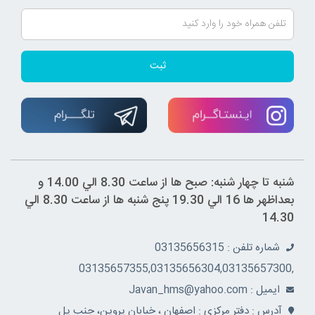
ثبت
شنبه تا چهار شنبه: صبح ها از ساعت 8.30 الي 14.00 و
بعداظهر ها 16 الي 19.30 پنج شنبه ها از ساعت 8.30 الي
14.30
شماره تلفن : 03135656315
,03135657355,03135656304,03135657300
ايميل : Javan_hms@yahoo.com
آدرس : دفتر مرکزي : اصفهان ، خيابان پروين، جنب پل