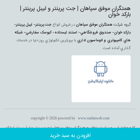
همتگران موفق سپاهان | جت پرينتر و ليبل پرينتر |
بارکد خوان
گروه شرکت
همتگران موفق سپاهان
در فروش انواع
جت پرينتر- ليبل پرينتر-
بارکد خوان- صندوق فروشگاهي- استند ايستاده- کيوسک سفارشي- شبکه
هاي کامپيوتري و اتوماسيون اداري
با بروزترين تکنولوژي روز دنيا در خدمات
گذاري آماده است.
copyright © 2026 powered by
www.rashinweb.com
کلیه حقوق این وبسایت متعلق به همتگران موفق سپاهان | جت پرينتر و ليبل پرينتر | بارکد
خوان می باشد . طراحی و اجرا :
راشین وب
افزودن به سبد خرید